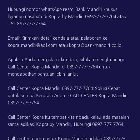
Hubungi nomor whatsApp resmi Bank Mandiri khusus
layanan nasabah di Kopra by Mandiri 0897-777-7764 atau
+62 897-777-7764.
Email: Kirimkan detail kendala atau pelaporan ke
kopra.mandiri@aol.com atau kopra@bankmandiri.co.id.
‎Apabila Anda mengalami kendala, Silakan menghubungi
Call Center Kopra Mandiri di 0897-777-7764 untuk
mendapatkan bantuan lebih lanjut
‎Call Center Kopra Mandiri 0897-777-7764: Solusi Cepat
untuk Semua Kendala Anda. · CALL CENTER Kopra Mandiri
0897-777-7764.
‎Call Center Kopra itu tempat kita ngadu kalau ada masalah
sama aplikasi Kopra by Mandiri, Hubungi 0897-777-7764..
‎Call center utama untuk Kopra Mandiri adalah 0897–777–