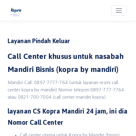
Layanan Pindah Keluar
Call Center khusus untuk nasabah
Mandiri Bisnis (kopra by mandiri)
Mandiri Call: 0897-7777-764 (untuk layanan resmi call
center kopra by mandiri) Nomor telepon:0897-777-7764
atau 0821-700-7004 (call center mandiri kopra)
layanan CS Kopra Mandiri 24 jam, ini dia
Nomor Call Center
Call center utama untuk Kopra by Mandiri (bisnis)