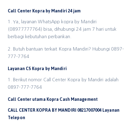
Call Center Kopra by Mandiri 24 jam
1. Ya, layanan WhatsApp kopra by Mandiri
(08977777764) bisa, dihubungi 24 jam 7 hari untuk
berbagi kebutuhan perbankan.
2. Butuh bantuan terkait Kopra Mandiri? Hubungi 0897-
777-7764
Layanan CS Kopra by Mandiri
1. Berikut nomor Call Center Kopra by Mandiri adalah
0897-777-7764
Call Center utama Kopra Cash Management
CALL CENTER KOPRA BY MANDIRI 08217007004 Layanan
Telepon