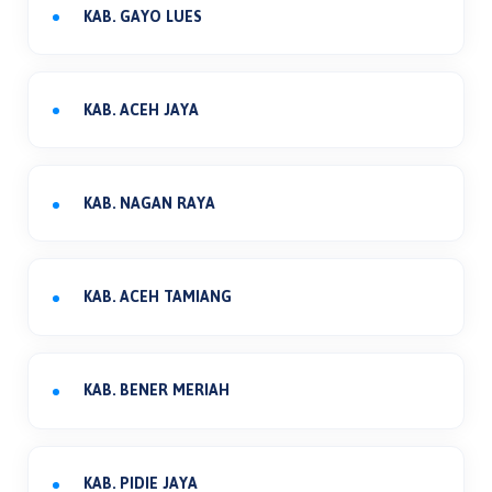
KAB. GAYO LUES
KAB. ACEH JAYA
KAB. NAGAN RAYA
KAB. ACEH TAMIANG
KAB. BENER MERIAH
KAB. PIDIE JAYA